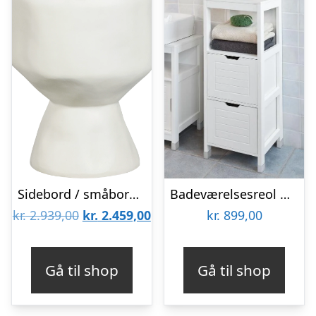
Sidebord / småbord WOOOD Collection, naturfarvet organisk design, fiberforstærket polymer, H50ÃB40ÃD40 cm
Badeværelsesreol med fine detaljer og praktiske skuffer, 30 x 30 x 89 cm
Den
Den
kr.
2.939,00
kr.
2.459,00
kr.
899,00
oprindelige
aktuelle
pris
pris
Gå til shop
Gå til shop
var:
er:
kr. 2.939,00.
kr. 2.459,00.