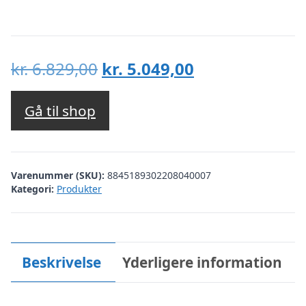
Den
Den
kr.
6.829,00
kr.
5.049,00
oprindelige
aktuelle
pris
pris
Gå til shop
var:
er:
kr. 6.829,00.
kr. 5.049,00.
Varenummer (SKU):
8845189302208040007
Kategori:
Produkter
Beskrivelse
Yderligere information