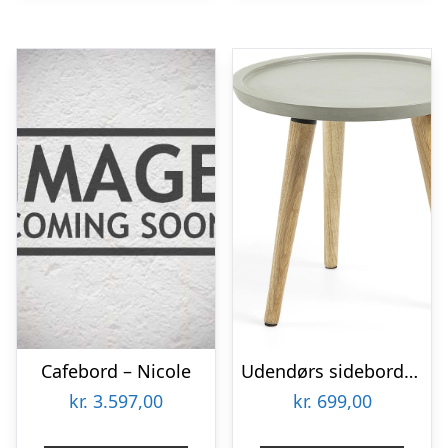
Cafebord – Nicole
Udendørs sidebord Kave Home Lucy Ø40 x H38 cm cement/gummitræ grå/natur
kr.
3.597,00
kr.
699,00