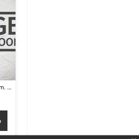
Cafestol Isabell m. Armlæn brun
p