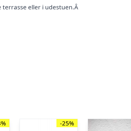
terrasse eller i udestuen.Â
3%
-25%