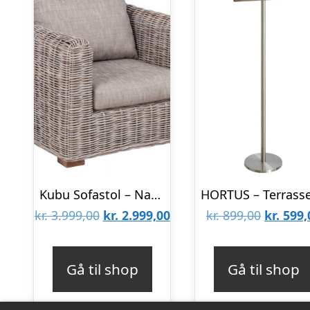
Kubu Sofastol – Naturrattan
Den
Den
Den
kr.
3.999,00
kr.
2.999,00
kr.
899,00
kr.
599,
oprindelige
aktuelle
oprinde
pris
pris
pris
Gå til shop
Gå til shop
var:
er:
var:
kr. 3.999,00.
kr. 2.999,00.
kr. 899,