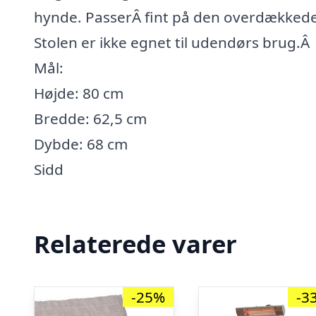
hynde. PasserÂ fint på den overdækkede 
Stolen er ikke egnet til udendørs brug.Â
Mål:
Højde: 80 cm
Bredde: 62,5 cm
Dybde: 68 cm
Sidd
Relaterede varer
-25%
-3